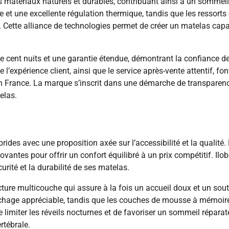
 matériaux naturels et durables, contribuant ainsi à un sommeil
able et une excellente régulation thermique, tandis que les resso
 Cette alliance de technologies permet de créer un matelas ca
cent nuits et une garantie étendue, démontrant la confiance de 
e l’expérience client, ainsi que le service après-vente attentif, 
 France. La marque s’inscrit dans une démarche de transparence t
elas.
rides avec une proposition axée sur l’accessibilité et la quali
antes pour offrir un confort équilibré à un prix compétitif. Ilo
urité et la durabilité de ses matelas.
cture multicouche qui assure à la fois un accueil doux et un so
uchage appréciable, tandis que les couches de mousse à mémoir
imiter les réveils nocturnes et de favoriser un sommeil réparate
rtébrale.