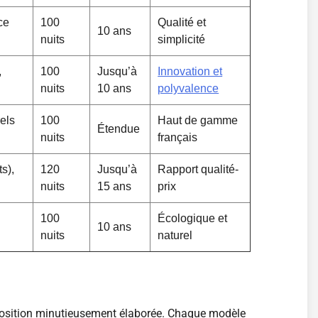
ce
100
Qualité et
10 ans
nuits
simplicité
,
100
Jusqu’à
Innovation et
nuits
10 ans
polyvalence
rels
100
Haut de gamme
Étendue
nuits
français
s),
120
Jusqu’à
Rapport qualité-
nuits
15 ans
prix
100
Écologique et
10 ans
nuits
naturel
osition minutieusement élaborée. Chaque modèle