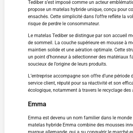
Tediber s’est imposé comme un acteur emblématique
propose un matelas hybride unique, conçu pour co
ensachés. Cette simplicité dans l’offre reflète la v
risque de perdre le consommateur.
Le matelas Tediber se distingue par son accueil mo
de sommeil. La couche supérieure en mousse à mém
maintien solide et une aération optimale. Cette s
un point d’honneur à sélectionner des matériaux f
soucieux de l’origine de leurs produits.
L’entreprise accompagne son offre d’une période d’e
service client, réputé pour sa réactivité et son eff
écologique, notamment à travers le recyclage des
Emma
Emma est devenu un nom familier dans le monde de 
matelas hybride Emma combine des mousses innovan
marque allemande, qui a su conquérir le marché eu