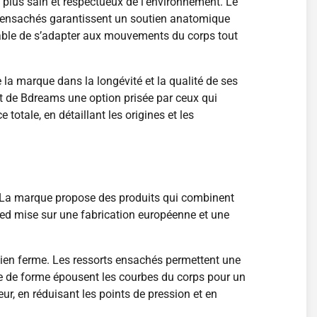
 plus sain et respectueux de l’environnement. Le
rts ensachés garantissent un soutien anatomique
pable de s’adapter aux mouvements du corps tout
la marque dans la longévité et la qualité de ses
font de Bdreams une option prisée par ceux qui
otale, en détaillant les origines et les
té. La marque propose des produits qui combinent
bed mise sur une fabrication européenne et une
utien ferme. Les ressorts ensachés permettent une
e de forme épousent les courbes du corps pour un
ur, en réduisant les points de pression et en