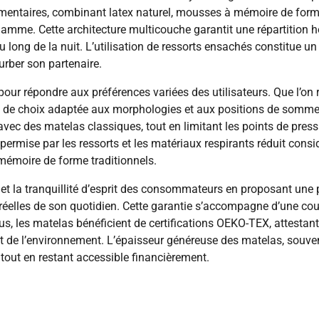
mentaires, combinant latex naturel, mousses à mémoire de form
amme. Cette architecture multicouche garantit une répartition 
u long de la nuit. L’utilisation de ressorts ensachés constitue 
rber son partenaire.
our répondre aux préférences variées des utilisateurs. Que l’on
de choix adaptée aux morphologies et aux positions de sommeil
avec des matelas classiques, tout en limitant les points de pre
lle permise par les ressorts et les matériaux respirants réduit co
émoire de forme traditionnels.
t la tranquillité d’esprit des consommateurs en proposant une pé
 réelles de son quotidien. Cette garantie s’accompagne d’une cou
lus, les matelas bénéficient de certifications OEKO-TEX, attesta
t de l’environnement. L’épaisseur généreuse des matelas, souve
ut en restant accessible financièrement.