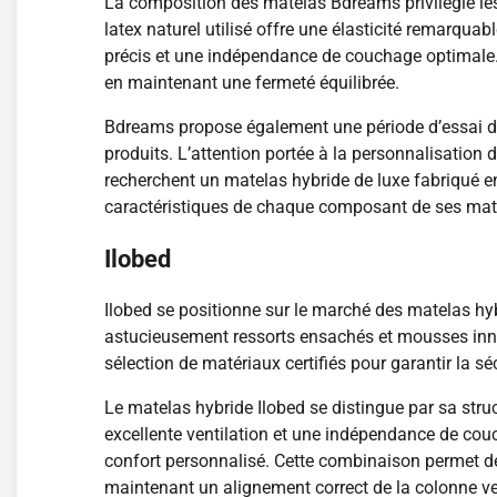
La composition des matelas Bdreams privilégie les
latex naturel utilisé offre une élasticité remarqu
précis et une indépendance de couchage optimale.
en maintenant une fermeté équilibrée.
Bdreams propose également une période d’essai de 
produits. L’attention portée à la personnalisation d
recherchent un matelas hybride de luxe fabriqué en
caractéristiques de chaque composant de ses mat
Ilobed
Ilobed se positionne sur le marché des matelas hyb
astucieusement ressorts ensachés et mousses innov
sélection de matériaux certifiés pour garantir la séc
Le matelas hybride Ilobed se distingue par sa stru
excellente ventilation et une indépendance de co
confort personnalisé. Cette combinaison permet de l
maintenant un alignement correct de la colonne ve