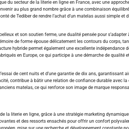
 du secteur de la literie en ligne en France, avec une approch
nvenir au plus grand nombre grâce à une combinaison équilibrée
olonté de Tediber de rendre l’achat d’un matelas aussi simple et d
elleux et son soutien ferme, une dualité pensée pour s’adapter à
oire de forme épouse délicatement les contours du corps, tand
tructure hybride permet également une excellente indépendance d
abriqués en Europe, ce qui participe à une démarche de qualité 
ssai de cent nuits et d’une garantie de dix ans, garantissant ain
icacité, contribue à bâtir une relation de confiance durable avec 
 anciens matelas, ce qui renforce son image de marque responsa
la literie en ligne, grâce à une stratégie marketing dynamique 
tes et des ressorts ensachés pour offrir un confort polyvalent
ropéen, mise sur une recherche et développement constante pour